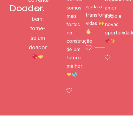
Doador.
ajuda a
somos
amor,
do
transformar
mais
apoio e
bem:
vidas
fortes
novas
torne-
na
oportunidad
se um
construção
doador
de um
futuro
melhor