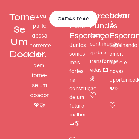
Torne-
Unidos
Arrecadar
Levar
Faça
CADASTRAR
Pela
Fundos
À
parte
Se
Esperança
Espera
Cada
dessa
Um
contribuição
Juntos
Espalhando
corrente
Doador.
ajuda a
somos
amor,
do
transformar
mais
apoio e
bem:
vidas 🙌
fortes
novas
torne-
💰
na
oportunidad
se um
construção
💖✨
doador
de um
💖🤝
futuro
melhor
🤝🌎