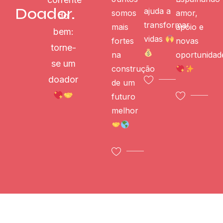
Doador.
ajuda a
somos
amor,
do
transformar
mais
apoio e
bem:
vidas
fortes
novas
torne-
na
oportunidad
se um
construção
doador
de um
futuro
melhor