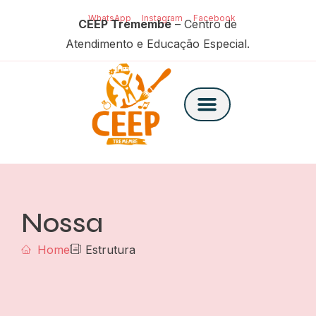
WhatsApp
Instagram
Facebook
CEEP Tremembé
– Centro de
Atendimento e Educação Especial.
Nossa
Home
Estrutura